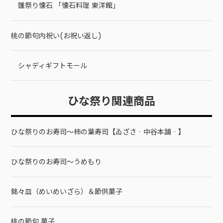
雛祭り懐石 「懐石料理 東洋館」
桃の節句内祝い(お祝い返し)
シャディギフトモール
ひな祭り関連商品
ひな祭りのお寿司～柿の葉寿司【ゐざさ‐中谷本舗‐】
ひな祭りのお寿司～うめもり
銘々皿（めいめいざら）＆節供菓子
桃の節句 菓子