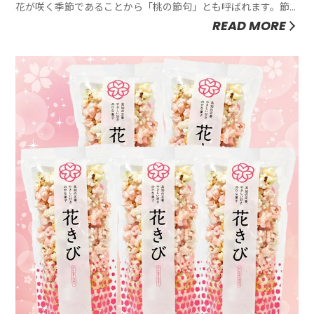
花が咲く季節であることから「桃の節句」とも呼ばれます。節
句とは、季節の変わり目に無病息災・豊作・子孫繁栄などを願
READ MORE
って、お供えものをして邪気払いを行ったりする行事のこと。
3/3、ひな祭りは「女の子のお祭り」のイメージが定着していま
すが、元々は...