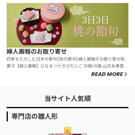
婦人画報のお取り寄せ
四季をたのしむ日本の節句(桃の節句)婦人画報のお取り寄せ和
菓子【婦人画報】ひなまつりきびだんご 10個×6箱 山方永寿堂
【婦人画報】【婦人画報限定】おはぎ 7種7個(3箱) うめとおは
READ MORE
ぎ【婦人画報】塩かりん 3種10個 花咲かりん【婦人画報】桃ま
んじゅう 9個 長崎 梅月堂3,959円（税込）5,4...
当サイト人気順
専門店の雛人形