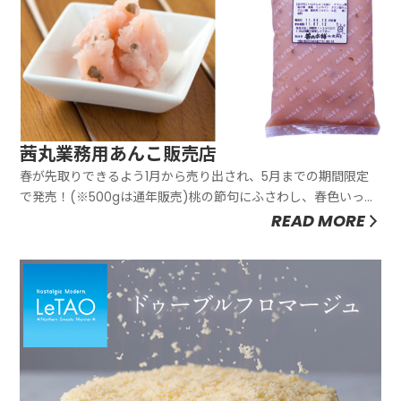
茜丸業務用あんこ販売店
春が先取りできるよう1月から売り出され、5月までの期間限定
で発売！(※500gは通年販売)桃の節句にふさわし、春色いっぱ
いのさくら味のあんこ。「あの桜もちのおいしさをあんこで
READ MORE
も」というコンセプトで研究を重ねでき上がりました。上品な
味わいの白あんを、自然素材の「紅麹」でほんのり桜色に色付
けし、国産の大...