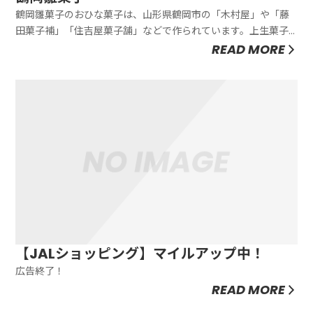
鶴岡雛菓子のおひな菓子は、山形県鶴岡市の「木村屋」や「藤
田菓子補」「住吉屋菓子舗」などで作られています。上生菓子
で作られたタイやエビ、サクラマスの切り身、庄内柿、孟宗
READ MORE
竹、さくらんぽなどがひな飾りの前に添えられるのが、鶴岡雛
菓子です。藤田菓子補 おひな菓子 1セット4,100円 送料無料個
性が光る「ね...
【JALショッピング】マイルアップ中！
広告終了！
READ MORE