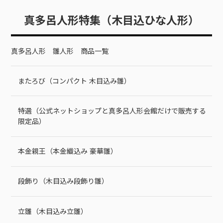
真多呂人形特集（木目込ひな人形）
真多呂人形 雛人形 商品一覧
またろび（コンパクト 木目込み雛）
特選（公式ネットショップと真多呂人形会館だけで販売する
限定品）
本金親王（本金織込み 豪華雛）
段飾り（木目込み段飾り雛）
立雛（木目込み立雛）