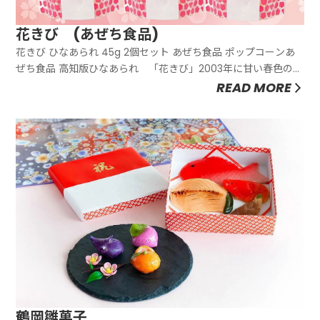
花きび (あぜち食品)
花きび ひなあられ 45g 2個セット あぜち食品 ポップコーンあ
ぜち食品 高知版ひなあられ 「花きび」2003年に甘い春色のポ
ップコーン「花きび」の唯一の製造者となったあぜち食品で
READ MORE
す。地元一のポップコーンメーカー・久保田商会が廃業するこ
とを知り、事業を受け継いだのは、当時の経営者でした。あぜ
ち食品...
鶴岡雛菓子