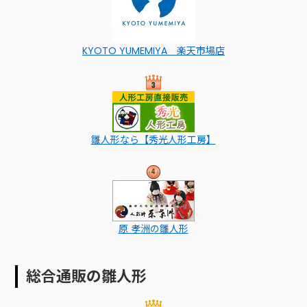
KYOTO YUMEMIYA 楽天市場店
雛人形なら【秀光人形工房】
原 孝洲の雛人形
総合通販の雛人形