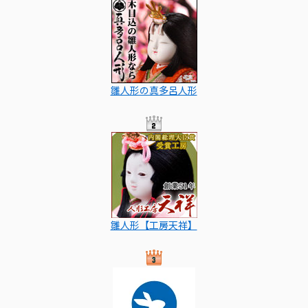
雛人形の真多呂人形
雛人形【工房天祥】