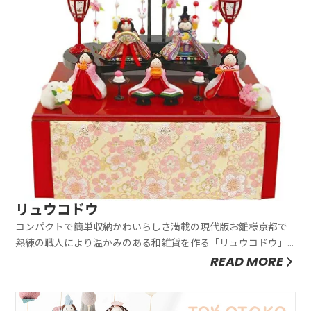
リュウコドウ
コンパクトで簡単収納かわいらしさ満載の現代版お雛様京都で
熟練の職人により温かみのある和雑貨を作る「リュウコドウ」
が手がけています。38,720円税込み・送料無料リビングや玄関
READ MORE
などに飾りやすい幅約35mのコンパクトな雛飾りです。華やか
な台に並んだ優しい色合いの５人ぞろい。三人官女の両脇で桜
と橘を持って...