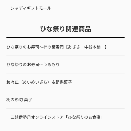
シャディギフトモール
ひな祭り関連商品
ひな祭りのお寿司～柿の葉寿司【ゐざさ‐中谷本舗‐】
ひな祭りのお寿司～うめもり
銘々皿（めいめいざら）＆節供菓子
桃の節句 菓子
三越伊勢丹オンラインストア「ひな祭りのお食事」