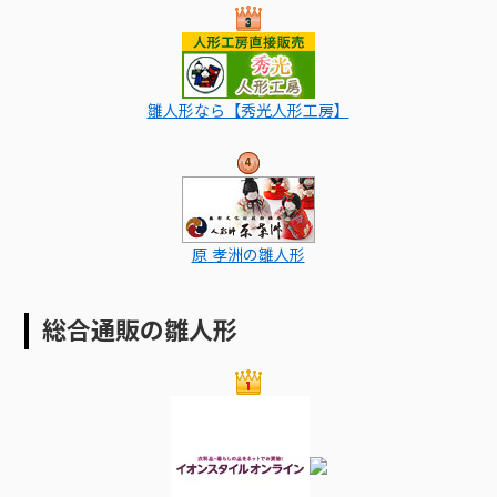
雛人形なら【秀光人形工房】
原 孝洲の雛人形
総合通販の雛人形