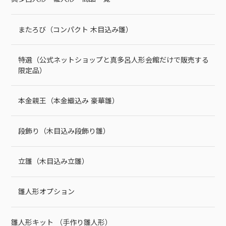
またろび（コンパクト 木目込み雛）
特選（公式ネットショップと真多呂人形会館だけで販売する
限定品）
本金親王（本金織込み 豪華雛）
段飾り（木目込み段飾り雛）
立雛（木目込み立雛）
雛人形オプション
雛人形キット （手作り雛人形）