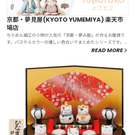
京都・夢見屋(KYOTO YUMEMIYA) 楽天市
場店
ちりめん細工の小物が人気の『京都・夢み屋』が作るお雛様で
す。パステルカラーの優しい色合いでまとめたシリーズです。
京都の「古都 KOTO」という言葉をもじって「とことこ」と名
READ MORE
付けました。赤ちゃんがトコトコと歩き、健やかに成長する願
いを込めています。優しい手触りのコットンと京ちりめんを使
用し、温かみのあ...