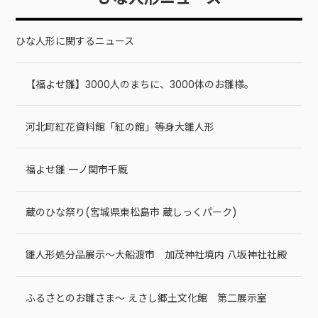
ひな人形に関するニュース
【福よせ雛】3000人のまちに、3000体のお雛様。
河北町紅花資料館「紅の館」等身大雛人形
福よせ雛 一ノ関市千厩
蔵のひな祭り(宮城県東松島市 蔵しっくパーク)
雛人形処分品展示～大船渡市 加茂神社境内 八坂神社社殿
ふるさとのお雛さま～ えさし郷土文化館 第二展示室