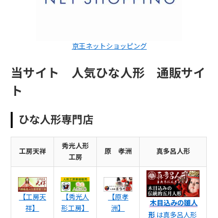
京王ネットショッピング
当サイト 人気ひな人形 通販サイ
ト
ひな人形専門店
秀光人形
工房天祥
原 孝洲
真多呂人形
工房
【工房天
【秀光人
【原孝
木目込みの雛人
祥】
形工房】
洲】
形
は真多呂人形