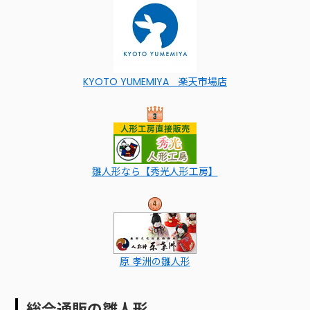
KYOTO YUMEMIYA 楽天市場店
雛人形なら【秀光人形工房】
原 孝洲の雛人形
総合通販の雛人形