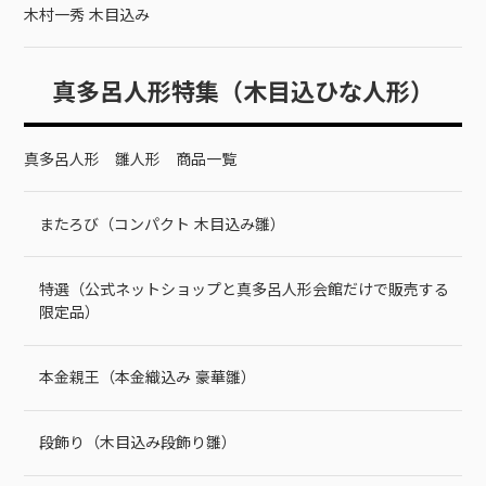
木村一秀 木目込み
真多呂人形特集（木目込ひな人形）
真多呂人形 雛人形 商品一覧
またろび（コンパクト 木目込み雛）
特選（公式ネットショップと真多呂人形会館だけで販売する
限定品）
本金親王（本金織込み 豪華雛）
段飾り（木目込み段飾り雛）