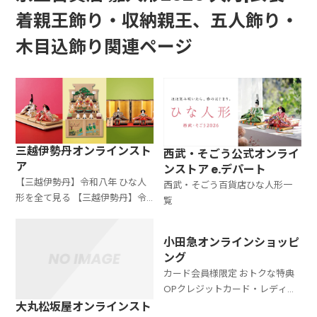
着親王飾り・収納親王、五人飾り・
木目込飾り関連ページ
三越伊勢丹オンラインスト
西武・そごう公式オンライ
ア
ンストア e.デパート
【三越伊勢丹】令和八年 ひな人
西武・そごう百貨店ひな人形一
形を全て見る 【三越伊勢丹】令
覧
和八年 ひな人形一覧 【三越伊勢
丹】令和八年 ひな人形を全て見
小田急オンラインショッピ
る
ング
カード会員様限定 おトクな特典
OPクレジットカード・レディス
クラブ会員証カード(お買物カー
大丸松坂屋オンラインスト