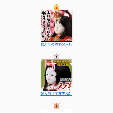
雛人形の真多呂人形
雛人形【工房天祥】