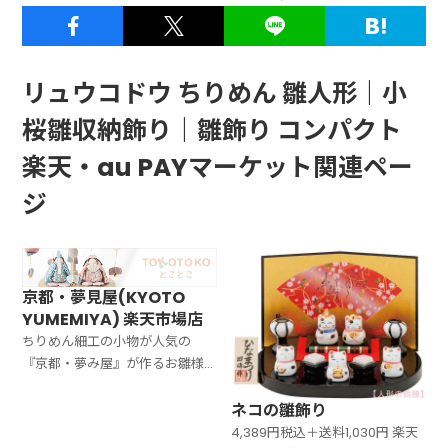
リュウコドウ ちりめん 雛人形｜小
桜雛収納飾り｜雛飾り コンパクト
楽天・au PAYマーケット関連ペー
ジ
京都・夢見屋(KYOTO
YUMEMIYA) 楽天市場店
ちりめん細工の小物が人気の
『京都・夢み屋』が作るお雛様
です。 パステルカラーの優しい
色合いでまとめたシリーズです。
ネコの雛飾り
京都の「古都 KOTO」という言
4,389円税込＋送料1,030円 楽天