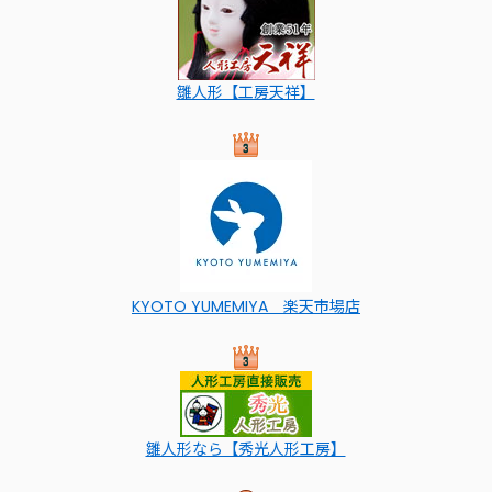
雛人形【工房天祥】
KYOTO YUMEMIYA 楽天市場店
雛人形なら【秀光人形工房】