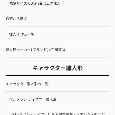
横幅サイズ100cm台以上の雛人形
作家から選ぶ
雛人形作家一覧
雛人形メーカー(ブランド)×工房天祥
キャラクター雛人形
キャラクター雛人形の一覧
ベルメゾン ディズニー雛人形
【Steiff（シュタイフ）】日本限定テディベアひな人形など