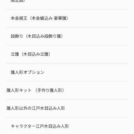
限定品）
本金親王（本金織込み 豪華雛）
段飾り（木目込み段飾り雛）
立雛（木目込み立雛）
雛人形オプション
雛人形キット （手作り雛人形）
雛人形以外の江戸木目込み人形
キャラクター江戸木目込み人形