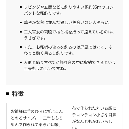
リビングや玄関などに飾りやすい幅約35mのコン
パクトな雛飾りです。
華やかな台に並んだ優しい色合いの５人ぞろい。
三人官女の両脇で桜と橘を持って控えているのは、
うさぎです。
また、お雛様の後ろを飾るのは屏風ではなく、ふ
わりと動く吊るし飾りです。
人形と飾りすべてが飾り台の中に収納できるという
工夫もうれしいですね。
特徴
布で作られた丸いお顔に
お雛様は手のひらにぢよこん
チョンチョン小さな目鼻
とのるサイズ。十二単もちり
がなんともかわいらし
めんで作られて柔らか印象。
い。