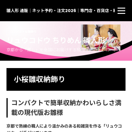
雛人形 通販｜ネット予約・注文2026｜専門店・百貨店・総合通
コンパクトな雛飾り
リュウコドウ ちりめん 雛人形
京都から「癒し」を全国にお届けする和雑貨総合メーカー。
小桜雛収納飾り
コンパクトで簡単収納かわいらしさ満
載の現代版お雛様
京都で熟練の職人により温かみのある和雑貨を作る「リュウコ